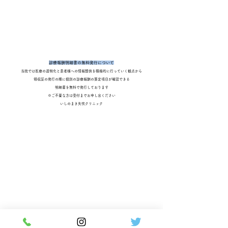
​診療報酬明細書の無料発行について
当院では医療の透明化と患者様への情報提供を積極的に行っていく観点から
領収証の発行の際に個別の診療報酬の算定項目が確認できる
明細書を無料で発行しております
​※ご不要な方は受付までお申し出ください
いしのまき矢吹クリニック