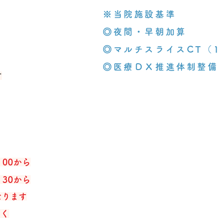
※当院施設基準
◎夜間・早朝加算
◎マルチスライスCT（
​◎医療ＤＸ推進体制整
す
00から
30から
なります
くく