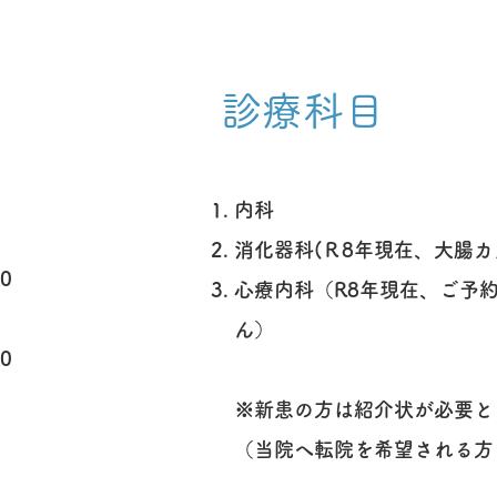
診療科目
内科
0
消化器科(Ｒ8年現在、大腸
0
​心療内科
（R8年現在、ご予
0
ん）
0
※​新患の方は紹介状が必要
（当院へ転院を希望される方