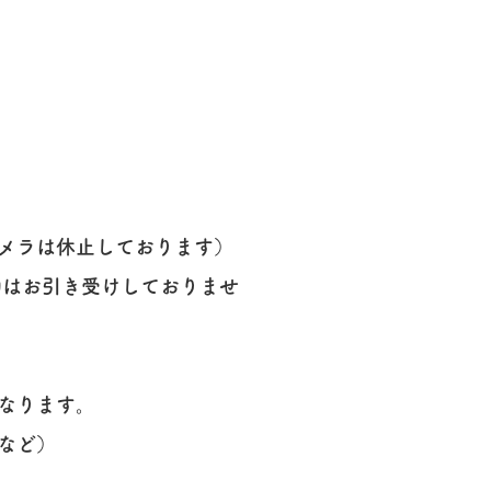
カメラは休止しております）
約はお引き受けしておりませ
となります。
など
）